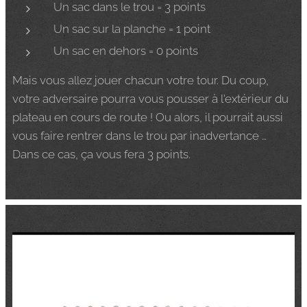
Un sac dans le trou = 3 points
Un sac sur la planche = 1 point
Un sac en dehors = 0 points
Mais vous allez jouer chacun votre tour. Du coup,
votre adversaire pourra vous pousser à l'extérieur du
plateau en cours de route ! Ou alors, il pourrait aussi
vous faire rentrer dans le trou par inadvertance …
Dans ce cas, ça vous fera 3 points.