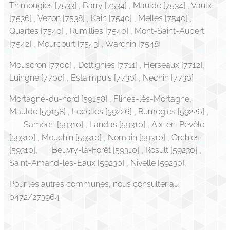
Thimougies [7533] , Barry [7534] , Maulde [7534] , Vaulx
[7536] , Vezon [7538] , Kain [7540] , Melles [7540] ,
Quartes [7540] , Rumillies [7540] , Mont-Saint-Aubert
[7542] , Mourcourt [7543] , Warchin [7548]
Mouscron [7700] , Dottignies [7711] , Herseaux [7712],
Luingne [7700] , Estaimpuis [7730] , Nechin [7730]
Mortagne-du-nord [59158] , Flines-lès-Mortagne,
Maulde [59158] , Lecelles [59226] , Rumegies [59226] ,
Saméon [59310] , Landas [59310] , Aix-en-Pévèle
[59310] , Mouchin [59310] , Nomain [59310] , Orchies
[59310], Beuvry-la-Forêt [59310] , Rosult [59230] ,
Saint-Amand-les-Eaux [59230] , Nivelle [59230],
Pour les autres communes, nous consulter au
0472/273964