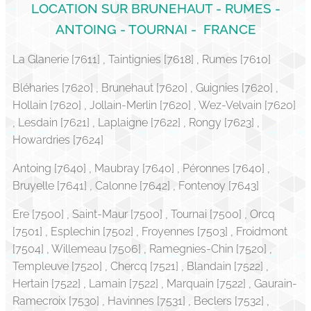
LOCATION SUR BRUNEHAUT - RUMES -
ANTOING - TOURNAI - FRANCE
La Glanerie [7611] , Taintignies [7618] , Rumes [7610]
Bléharies [7620] , Brunehaut [7620] , Guignies [7620] ,
Hollain [7620] , Jollain-Merlin [7620] , Wez-Velvain [7620]
, Lesdain [7621] , Laplaigne [7622] , Rongy [7623] ,
Howardries [7624]
Antoing [7640] , Maubray [7640] , Péronnes [7640] ,
Bruyelle [7641] , Calonne [7642] , Fontenoy [7643]
Ere [7500] , Saint-Maur [7500] , Tournai [7500] , Orcq
[7501] , Esplechin [7502] , Froyennes [7503] , Froidmont
[7504] , Willemeau [7506] , Ramegnies-Chin [7520] ,
Templeuve [7520] , Chercq [7521] , Blandain [7522] ,
Hertain [7522] , Lamain [7522] , Marquain [7522] , Gaurain-
Ramecroix [7530] , Havinnes [7531] , Beclers [7532] ,