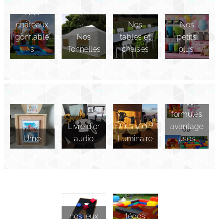
Nos
châteaux
Nos
Nos
gonflable
Nos
tables et
petits
s
Tonnelles
chaises
plus
Nos
formules
Livre d'or
avantage
Urne
audio
Luminaire
uses
nos jeux
légos